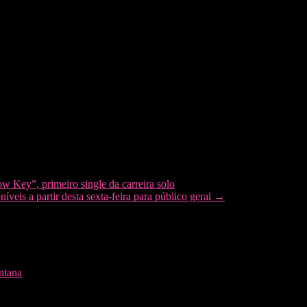
DVD com exibição apenas para internet, em formato de live, além da di
Deixe seu comentário!
 Key”, primeiro single da carreira solo
eis a partir desta sexta-feira para público geral
→
 música. Não exatamente nesta mesma ordem!
ntana