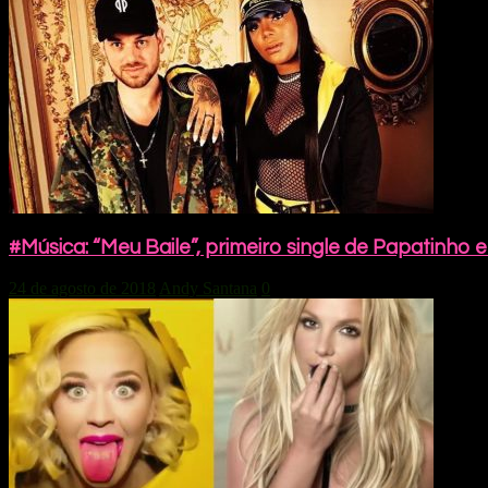
#Música: “Meu Baile”, primeiro single de Papatinho 
24 de agosto de 2018
Andy Santana
0