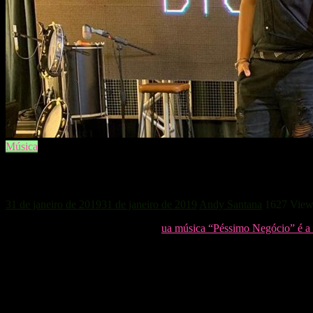
Música
#Música: Dilsinho lança DVD “Terra do
31 de janeiro de 2019
31 de janeiro de 2019
Andy Santana
1627 View
Dilsinho tem muito a comemorar. S
ua música “Péssimo Negócio” é a 
20 das plataformas digitais. Além disso, o cantor irá lançar seu prim
Dilsinho está YouTube Space Rio para atender à imprensa, encontrar c
Além da live, haverá o aquecimento do DVD e a exibição do projeto
O aquecimento vai ao ar, no canal do Dilsinho, logo após o pocket s