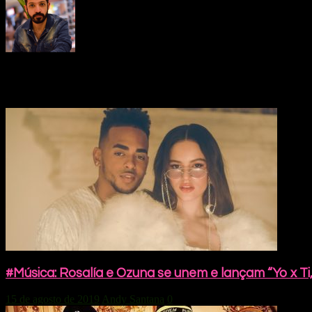
Share This Post:
Você pode gostar também
#Música: Rosalía e Ozuna se unem e lançam “Yo x Ti,
15 de agosto de 2019
Andy Santana
0