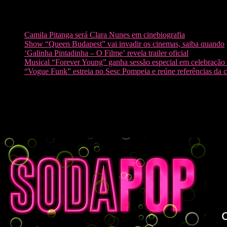
sábado, agosto 1, 2026
Recentes:
Camila Pitanga será Clara Nunes em cinebiografia
Show “Queen Budapest” vai invadir os cinemas, saiba quando
‘Galinha Pintadinha – O Filme’ revela trailer oficial
Musical “Forever Young” ganha sessão especial em celebração 
“Vogue Funk” estreia no Sesc Pompeia e reúne referências da 