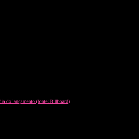
ia do lançamento (fonte: Billboard)
, é single de Platina e está no Top
especial.
o, terá transmissão ao vivo no canal do artista, a partir das 20h30.
bra momentos importantes da sua carreira e abre muitos detalhes para