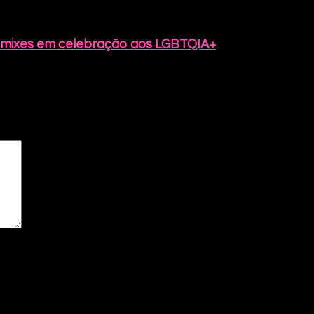
remixes em celebração aos LGBTQIA+
ão marcados com
*