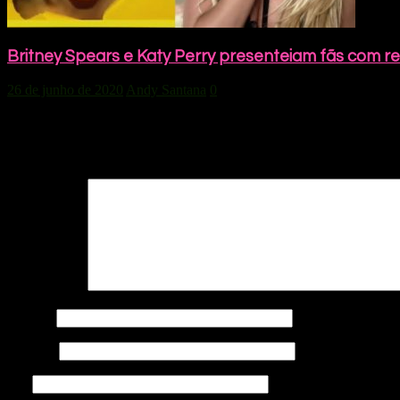
Britney Spears e Katy Perry presenteiam fãs com 
26 de junho de 2020
Andy Santana
0
Deixe um comentário
O seu endereço de e-mail não será publicado.
Campos obrigatórios s
Comentário
*
Nome
*
E-mail
*
Site