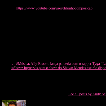
o público. Depois, a partir das 22h, ocorre o lançamento oficial do 
Youtube:
https://www.youtube.com/user/dilsinhocomposicao
←
#Música: Ally Brooke lança parceria com o rapper Tyga “Low
#Show: Ingressos para o show do Shawn Mendes estarão disponív
Andy Santana
CEO do Soda Pop, fotógrafo, inquieto, formado em moda e que ama
Andy Santana has 9381 posts and counting.
See all posts by Andy Sa