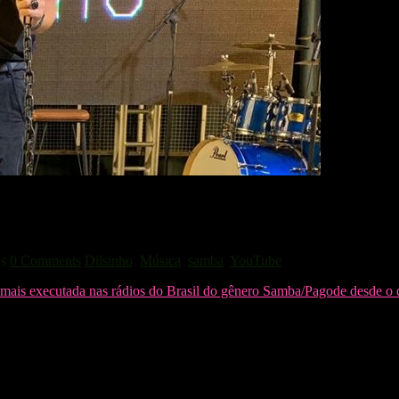
 Nunca” com transmissão no Youtube
s
0 Comments
Dilsinho
,
Música
,
samba
,
YouTube
mais executada nas rádios do Brasil do gênero Samba/Pagode desde o d
eiro DVD, “Terra do Nunca”. Para celebrar, o artista preparou um evento 
om os fãs, exibir o DVD, promover um karaokê e pocket show. Este últim
 na íntegra, ambos no YouTube.
how. Com depoimentos, making of e conteúdos especiais, o cantor relem