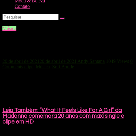
Moda & Beleza
Contato
Música
Pose de diva e atitude de roqueira,
confira “On Fire” de Sofi Bonde
20 de abril de 2021
20 de abril de 2021
Andy Santana
1049 Views
0
Comments
clipe
,
Música
,
Sofi Bonde
A cantora sueca Sofi Bonde lançou recentemente seu novo single
“On Fire”. Ela que tem ares de pop retrô e alma roqueira, está há 12
anos no mercado musical. Sofi teve sua música apresentada em
programas de TV como: Entourage, Vampire Diaries, Melrose Place
e The Greenhouse Academy.
Leia Também: “What It Feels Like For A Girl” da
Madonna comemora 20 anos com maxi single e
clipe em HD
On Fire é uma poderosa canção pop retro com os ecos clássicos de