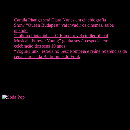
terça-feira, agosto 4, 2026
Recentes:
Camila Pitanga será Clara Nunes em cinebiografia
Show “Queen Budapest” vai invadir os cinemas, saiba
quando
‘Galinha Pintadinha – O Filme’ revela trailer oficial
Musical “Forever Young” ganha sessão especial em
celebração dos seus 10 anos
“Vogue Funk” estreia no Sesc Pompeia e reúne referências da
cena carioca da Ballroom e do Funk