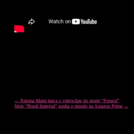
Deixe seu comentário!
←
Paloma Mami lança o videoclipe do single “Frenesí”
Série “Brasil Imperial” ganha o mundo na Amazon Prime
→
Andy Santana
CEO do Soda Pop, fotógrafo, inquieto, formado em moda e que