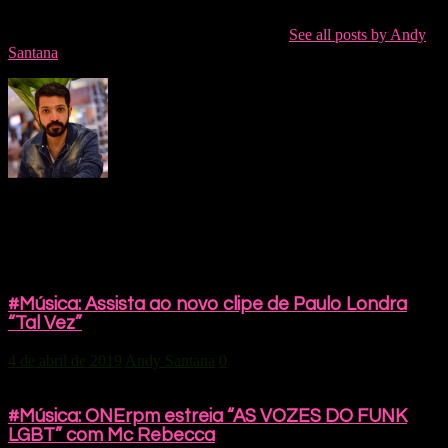
ama música. Não exatamente nesta mesma ordem!
Andy Santana has 9381 posts and counting.
See all posts by Andy
Santana
Share This Post:
Você pode gostar também
#Música: Assista ao novo clipe de Paulo Londra
“Tal Vez”
4 de abril de 2019
Andy Santana
0
#Música: ONErpm estreia “AS VOZES DO FUNK
LGBT” com Mc Rebecca