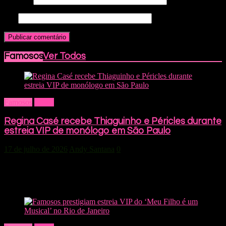
Site
Famosos
Ver Todos
Famosos
Home
Regina Casé recebe Thiaguinho e Péricles durante
estreia VIP de monólogo em São Paulo
17 de julho de 2026
Andy Santana
0
“VIVA! VIDA!”, novo solo de Regina Casé fez sua estreia para
convidados no Teatro Sérgio Cardoso. Dirigida por Daniela Thomas
e