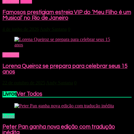
Famosos
Home
Famosos prestigiam estreia VIP do ‘Meu Filho é um
Musical’ no Rio de Janeiro
4 de junho de 2026
Andy Santana
0
Famosos
Lorena Queiroz se prepara para celebrar seus 15
anos
22 de outubro de 2025
Andy Santana
0
Livros
Ver Todos
Livros
Peter Pan ganha nova edição com tradução
inédita