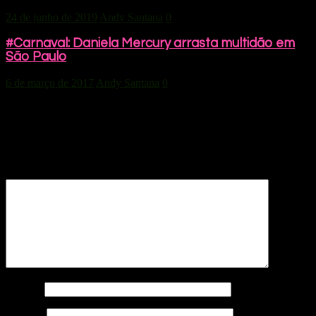
24 de junho de 2019
Andy Santana
0
#Carnaval: Daniela Mercury arrasta multidão em
São Paulo
6 de março de 2017
Andy Santana
0
Deixe um comentário
O seu endereço de e-mail não será publicado.
Campos obrigatórios
são marcados com
*
Comentário
*
Nome
*
E-mail
*